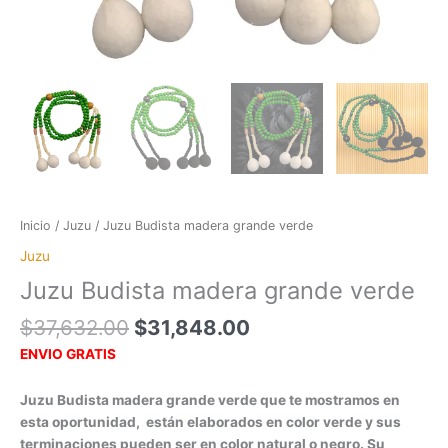
Inicio
/
Juzu
/ Juzu Budista madera grande verde
Juzu
Juzu Budista madera grande verde
El
El
$
37,632.00
$
31,848.00
precio
precio
ENVIO GRATIS
original
actual
era:
es:
Juzu Budista madera grande verde que te mostramos en
$37,632.00.
$31,848.00.
esta oportunidad, están elaborados en color verde y sus
terminaciones pueden ser en color natural o negro. Su