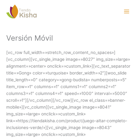
Ir
al
Main
contenido
Menu
Versión Móvil
[vc_row full_width=»stretch_row_content_no_spaces»]
[vc_column][vc_single_image image=»8027″ img_size=»large»
alignment=»center» onclick=»custom_link»][vc_text_separator
title=»Gong» color=»turquoise» border_width=»2″][woo_slide
title_length=»0″ category=»gong-budista» numberposts=»5″
item_row=»1″ columns=»1″ columns1=»1″ columns2=»1″
columns3=»1″ columns4=»1″ speed=»1000″ interval=»5000″
scroll=»1″][/vc_column][/vc_row][vc_row el_class=»banner-
mobile»][vc_column][vc_single_image image=»8041″
img_size=»large» onclick=»custom_link»
link=»https://tiendakisha.com/product/juego-altar-completo-
inclusiones-verde/»][vc_single_image image=»8043″
img_size=»large» onclick=»custom_link»