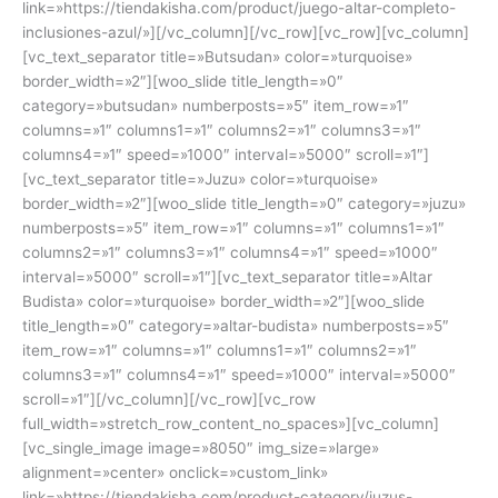
link=»https://tiendakisha.com/product/juego-altar-completo-
inclusiones-azul/»][/vc_column][/vc_row][vc_row][vc_column]
[vc_text_separator title=»Butsudan» color=»turquoise»
border_width=»2″][woo_slide title_length=»0″
category=»butsudan» numberposts=»5″ item_row=»1″
columns=»1″ columns1=»1″ columns2=»1″ columns3=»1″
columns4=»1″ speed=»1000″ interval=»5000″ scroll=»1″]
[vc_text_separator title=»Juzu» color=»turquoise»
border_width=»2″][woo_slide title_length=»0″ category=»juzu»
numberposts=»5″ item_row=»1″ columns=»1″ columns1=»1″
columns2=»1″ columns3=»1″ columns4=»1″ speed=»1000″
interval=»5000″ scroll=»1″][vc_text_separator title=»Altar
Budista» color=»turquoise» border_width=»2″][woo_slide
title_length=»0″ category=»altar-budista» numberposts=»5″
item_row=»1″ columns=»1″ columns1=»1″ columns2=»1″
columns3=»1″ columns4=»1″ speed=»1000″ interval=»5000″
scroll=»1″][/vc_column][/vc_row][vc_row
full_width=»stretch_row_content_no_spaces»][vc_column]
[vc_single_image image=»8050″ img_size=»large»
alignment=»center» onclick=»custom_link»
link=»https://tiendakisha.com/product-category/juzus-