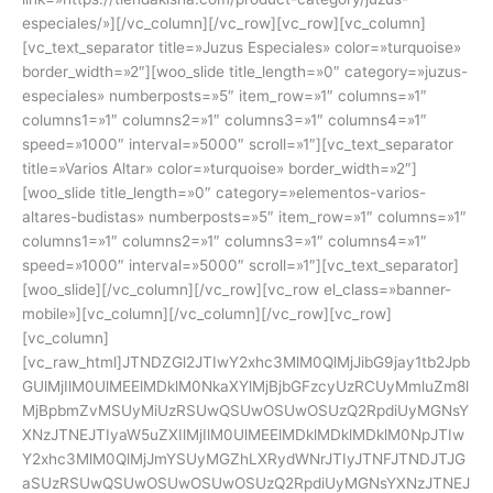
especiales/»][/vc_column][/vc_row][vc_row][vc_column]
[vc_text_separator title=»Juzus Especiales» color=»turquoise»
border_width=»2″][woo_slide title_length=»0″ category=»juzus-
especiales» numberposts=»5″ item_row=»1″ columns=»1″
columns1=»1″ columns2=»1″ columns3=»1″ columns4=»1″
speed=»1000″ interval=»5000″ scroll=»1″][vc_text_separator
title=»Varios Altar» color=»turquoise» border_width=»2″]
[woo_slide title_length=»0″ category=»elementos-varios-
altares-budistas» numberposts=»5″ item_row=»1″ columns=»1″
columns1=»1″ columns2=»1″ columns3=»1″ columns4=»1″
speed=»1000″ interval=»5000″ scroll=»1″][vc_text_separator]
[woo_slide][/vc_column][/vc_row][vc_row el_class=»banner-
mobile»][vc_column][/vc_column][/vc_row][vc_row]
[vc_column]
[vc_raw_html]JTNDZGl2JTIwY2xhc3MlM0QlMjJibG9jay1tb2Jpb
GUlMjIlM0UlMEElMDklM0NkaXYlMjBjbGFzcyUzRCUyMmluZm8l
MjBpbmZvMSUyMiUzRSUwQSUwOSUwOSUzQ2RpdiUyMGNsY
XNzJTNEJTIyaW5uZXIlMjIlM0UlMEElMDklMDklMDklM0NpJTIw
Y2xhc3MlM0QlMjJmYSUyMGZhLXRydWNrJTIyJTNFJTNDJTJG
aSUzRSUwQSUwOSUwOSUwOSUzQ2RpdiUyMGNsYXNzJTNEJ