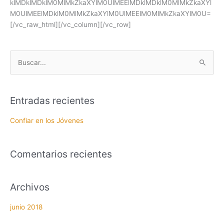
klMDklMDklM0MlMkZkaXYlM0UlMEElMDklMDklM0MlMkZkaXYl
M0UlMEElMDklM0MlMkZkaXYlM0UlMEElM0MlMkZkaXYlM0U=
[/vc_raw_html][/vc_column][/vc_row]
B
u
s
c
Entradas recientes
a
Confiar en los Jóvenes
r
p
o
Comentarios recientes
r
:
Archivos
junio 2018