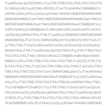
TIyaW5mby1jb250ZW50JTIyJTNFJTBBJTA5JTA5JTA5JTA5JTN
Dc3BhbiUzRUVudiVDMyVBRG9zJTIwYSUyMHRvZG8lMjBlbCU
yMFBhJUMzJUFEcyUzQyUyRnNwYW4lM0UlMEElMDklMDklMD
klMDklM0MlMkZkaXYlM0UlMEElMDklMDklM0MlMkZkaXYlM0Ul
MEElMDklM0MlMkZkaXYlM0UlMEElMDklM0NkaXYlMjBjbGFzcy
UzRCUyMmluZm8lMjBpbmZvMiUyMiUzRSUwQSUwOSUwOSU
zQ2RpdiUyMGNsYXNzJTNEJTIyaW5uZXIlMjIlM0UlMEElMDklMD
klMDklM0NpJTIwY2xhc3MlM0QlMjJmYSUyMGZhLWhlYXJ0JTI
yJTNFJTNDJTJGaSUzRSUwQSUwOSUwOSUwOSUzQ2RpdiUy
MGNsYXNzJTNEJTIyaW5mby1jb250ZW50JTIyJTNFJTBBJTA5J
TA5JTA5JTA5JTNDc3BhbiUzRUluZC4lMjBBcmdlbnRpbmElM0
MlMkZzcGFuJTNFJTBBJTA5JTA5JTA5JTNDJTJGZGl2JTNFJTB
BJTA5JTA5JTNDJTJGZGl2JTNFJTBBJTA5JTNDJTJGZGl2JTNFJ
TBBJTA5JTNDZGl2JTIwY2xhc3MlM0QlMjJpbmZvJTIwaW5mbz
MlMjIlM0UlMEElMDklMDklM0NkaXYlMjBjbGFzcyUzRCUyMmlub
mVyJTIyJTNFJTBBJTA5JTA5JTA5JTNDaSUyMGNsYXNzJTNEJ
TIyZmElMjBmYS1naWZ0JTIyJTNFJTNDJTJGaSUzRSUwQSUw
OSUwOSUwOSUzQ2RpdiUyMGNsYXNzJTNEJTIyaW5mby1jb25
0ZW50JTIyJTNFJTBBJTA5JTA5JTA5JTA5JTNDc3BhbiUzRVJlZ
2Fsb3MlMjBBcnRlc2FuYWxlcyUzQyUyRnNwYW4lM0UlMEElMD