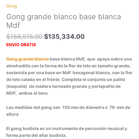
Gong
Gong grande blanco base blanca
Mdf
El
El
$
156,515.00
$
135,334.00
precio
precio
ENVIO GRATIS
original
actual
era:
es:
Gong grande blanco
base blanca Mdf, que apoya sobre una
$156,515.00.
$135,334.00.
almohadilla con la forma de la flor de loto en tamaño grande,
sostenida por una base en Mdf hexagonal blanca, con la flor
de loto calada en el frente. Completa el conjunto un palito
(baqueta) de madera torneado grande y portapalito de
MDF, ambos al tono.
Las medidas del gong son 150 mm de diámetro x 76 mm de
altura
El gong budista es un instrumento de percusión musical y
forma parte del altar budista.