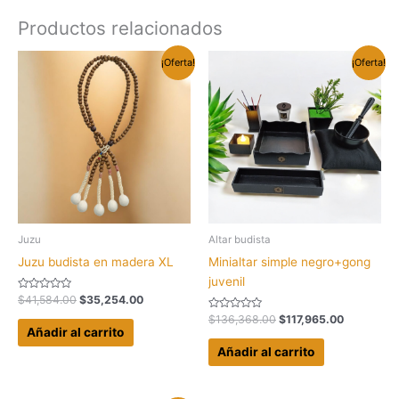
Productos relacionados
¡Oferta!
¡Oferta!
Juzu
Altar budista
Juzu budista en madera XL
Minialtar simple negro+gong
juvenil
Valorado
El
El
$
41,584.00
$
35,254.00
con
precio
precio
0
Valorado
El
El
$
136,368.00
$
117,965.00
original
actual
de
con
Añadir al carrito
precio
precio
5
0
era:
es:
original
actual
de
Añadir al carrito
$41,584.00.
$35,254.00.
5
era:
es:
$136,368.00.
$117,965.