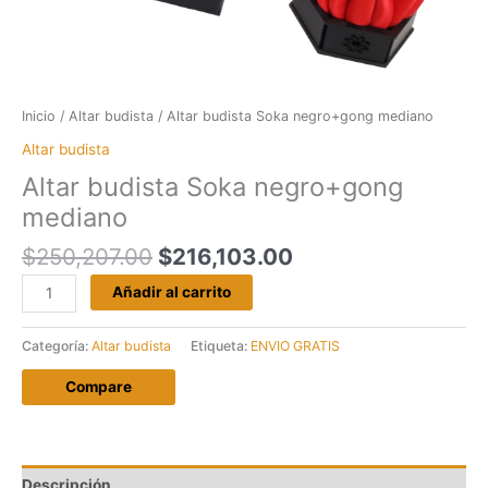
Inicio
/
Altar budista
/ Altar budista Soka negro+gong mediano
Altar budista
Altar budista Soka negro+gong
mediano
El
El
$
250,207.00
$
216,103.00
precio
precio
Altar
Añadir al carrito
original
actual
budista
era:
es:
Soka
Categoría:
Altar budista
Etiqueta:
ENVIO GRATIS
$250,207.00.
$216,103.00.
negro+gong
mediano
Compare
cantidad
Descripción