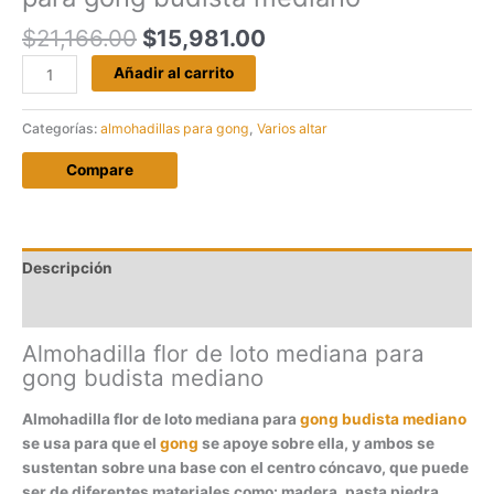
El
El
$
21,166.00
$
15,981.00
precio
precio
Almohadilla
Añadir al carrito
original
actual
flor
era:
es:
de
Categorías:
almohadillas para gong
,
Varios altar
$21,166.00.
$15,981.00.
loto
mediana
Compare
para
gong
budista
mediano
Descripción
cantidad
Valoraciones (0)
Almohadilla flor de loto mediana para
gong budista mediano
Almohadilla flor de loto mediana para
gong budista mediano
se usa para que el
gong
se apoye sobre ella, y ambos se
sustentan sobre una base con el centro cóncavo, que puede
ser de diferentes materiales como: madera, pasta piedra,