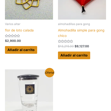
Varios altar
almohadillas para gong
flor de loto calada
Almohadilla simple para gong
chico
Valorado
$
2,900.00
con
0
Valorado
El
El
$
13,215.00
$
9,127.00
de
con
Añadir al carrito
precio
precio
5
0
original
actual
de
Añadir al carrito
5
era:
es:
$13,215.00.
$9,127.00.
¡Oferta!