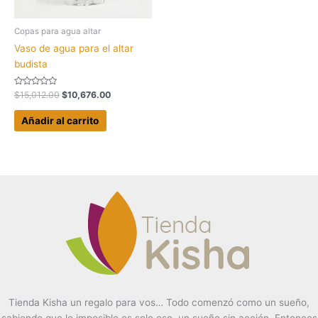
Copas para agua altar
Vaso de agua para el altar
budista
Valorado
El
El
$
15,012.00
$
10,676.00
con
precio
precio
0
original
actual
de
Añadir al carrito
5
era:
es:
$15,012.00.
$10,676.00.
Tienda Kisha un regalo para vos… Todo comenzó como un sueño,